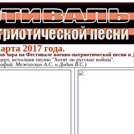
арта 2017 года.
ов хора на Фестивале военно-патриотической песни в
церт, исполнив песню "Хотят ли русские войны".
фий: Межогских А.С. и Додин В.С.)