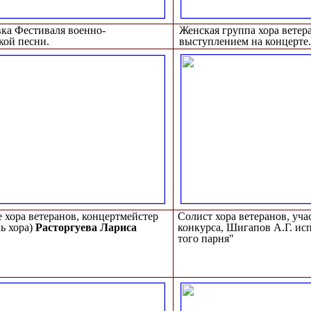
вка Фестиваля военно-
Женская группа хора ветер
кой песни.
выступлением на концерте.
 хора ветеранов, концертмейстер
Солист хора ветеранов, уча
ь хора)
Расторгуева Лариса
конкурса, Шигапов А.Г. ис
того парня"