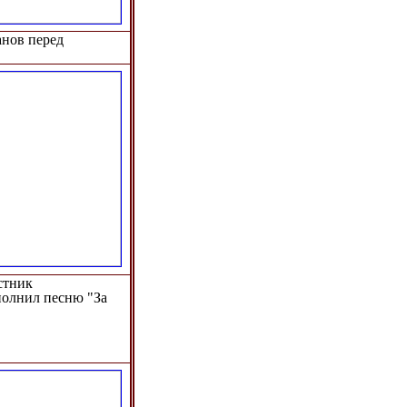
анов перед
стник
полнил песню "За