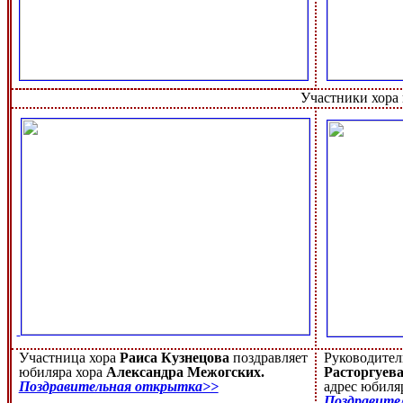
Участники хора 
Участница хора
Раиса Кузнецова
поздравляет
Руководител
юбиляра хора
Александра Межогских.
Расторгуев
Поздравительная открытка>>
адрес юбил
Поздравите