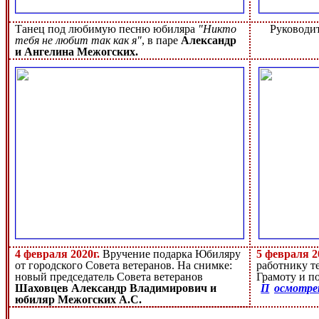
Танец под любимую песню юбиляра
"Никто
Руководит
тебя не любит так как я"
, в паре
Александр
и Ангелина Межогских.
4 февраля 2020г.
Вручение подарка Юбиляру
5 февраля 2
от городского Совета ветеранов. На снимке:
работнику т
новый председатель Совета ветеранов
Грамоту и п
Шаховцев Александр Владимирович и
П
осмотре
юбиляр Межогских А.С.